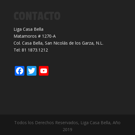
CONTACTO
Liga Casa Bella
Matamoros # 1270-A
Col. Casa Bella, San Nicolás de los Garza, N.L.
Tel: 81 1873.1212
F
T
Y
ac
w
o
e
itt
u
b
er
T
o
u
o
b
Todos los Derechos Reservados, Liga Casa Bella, Año
k
e
2019