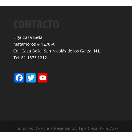
CONTACTO
Liga Casa Bella
Matamoros # 1270-A
Col. Casa Bella, San Nicolás de los Garza, N.L.
Tel: 81 1873.1212
F
T
Y
ac
w
o
e
itt
u
b
er
T
o
u
o
b
Todos los Derechos Reservados, Liga Casa Bella, Año