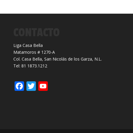
CONTACTO
Liga Casa Bella
Matamoros # 1270-A
Col. Casa Bella, San Nicolás de los Garza, N.L.
Tel: 81 1873.1212
F
T
Y
ac
w
o
e
itt
u
b
er
T
o
u