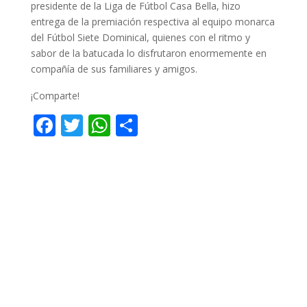
presidente de la Liga de Fútbol Casa Bella, hizo
entrega de la premiación respectiva al equipo monarca
del Fútbol Siete Dominical, quienes con el ritmo y
sabor de la batucada lo disfrutaron enormemente en
compañía de sus familiares y amigos.
¡Comparte!
F
T
W
C
ac
w
h
o
e
itt
at
m
b
er
s
p
o
A
ar
o
p
ti
k
p
r