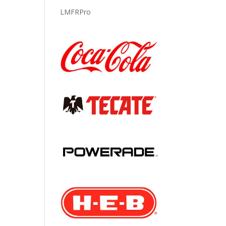
LMFRPro