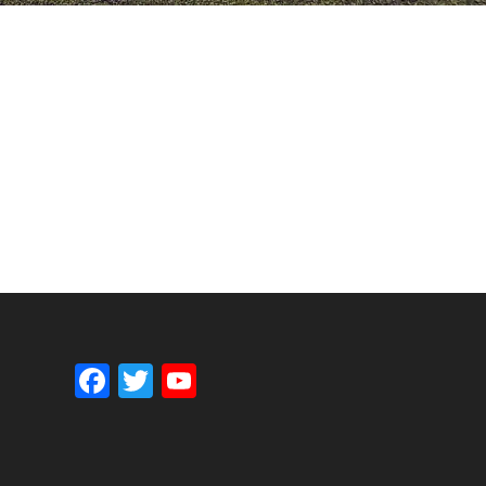
F
T
Y
ac
w
o
e
itt
u
b
er
T