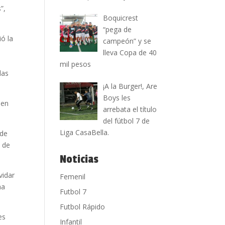
”,
Boquicrest
“pega de
ó la
campeón” y se
lleva Copa de 40
mil pesos
las
¡A la Burger!, Are
Boys les
 en
arrebata el título
del fútbol 7 de
Liga CasaBella.
 de
n de
Noticias
vidar
Femenil
ma
Futbol 7
Futbol Rápido
es
Infantil