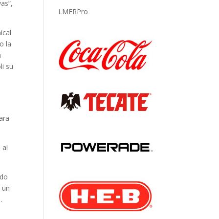
vas”,
LMFRPro
ical
o la
n
li su
ara
 al
ldo
n un
…