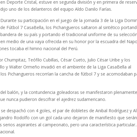
en Deporte Cristal, estuve en segunda división y en primera de reser
dijo uno de los delanteros del equipo Aldo Danilo Farías.
Durante su participación en el juego de la jornada 3 de la Liga Domin
de Fútbol 7 CasaBella, los Pichangueros saltaron al sintético portand
bandera de su país y portando el tradicional uniforme de su selecció
a, en medio de una vaya ofrecida en su honor por la escuadra del Napo
ciones tocaba el himno nacional del Perú.
 Chumpitaz, Teófilo Cubillas, César Cueto, Julio César Uribe y los
illo y Walter Ormeño invadió en el ambiente de la Liga CasaBella al
 los Pichangueros recorrían la cancha de fútbol 7 y se acomodaban p
o del balón, y la contundencia goleadoras se manifestaron plenamente
que nunca pudieron descifrar el ajedrez sudamericano.
se despachó con 4 goles, el par de dobletes de Anibal Rodríguez y A
lejandro Rodolfo con un gol cada uno dejaron de manifiesto que será
 serios aspirantes al campeonato, pero una característica particular
acional.