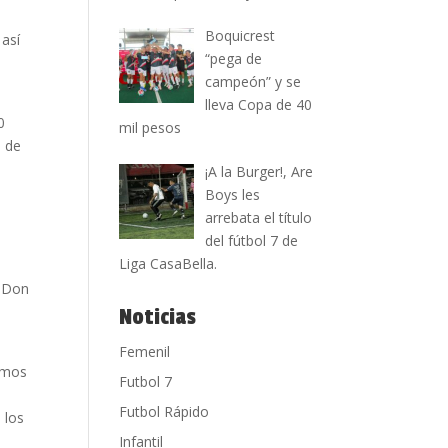
Boquicrest
 así
“pega de
campeón” y se
lleva Copa de 40
0
mil pesos
s de
¡A la Burger!, Are
Boys les
arrebata el título
del fútbol 7 de
Liga CasaBella.
e Don
Noticias
Femenil
ramos
Futbol 7
Futbol Rápido
 los
Infantil