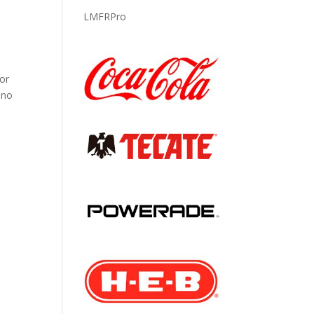
LMFRPro
s
jor
uno