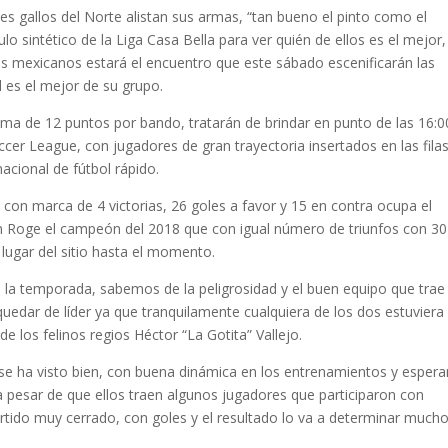
es gallos del Norte alistan sus armas, “tan bueno el pinto como el
lo sintético de la Liga Casa Bella para ver quién de ellos es el mejor,
los mexicanos estará el encuentro que este sábado escenificarán las
 es el mejor de su grupo.
ma de 12 puntos por bando, tratarán de brindar en punto de las 16:0
cer League, con jugadores de gran trayectoria insertados en las fila
nacional de fútbol rápido.
ay con marca de 4 victorias, 26 goles a favor y 15 en contra ocupa el
on Roge el campeón del 2018 que con igual número de triunfos con 30
 lugar del sitio hasta el momento.
 la temporada, sabemos de la peligrosidad y el buen equipo que tra
edar de líder ya que tranquilamente cualquiera de los dos estuviera
de los felinos regios Héctor “La Gotita” Vallejo.
se ha visto bien, con buena dinámica en los entrenamientos y espe
o a pesar de que ellos traen algunos jugadores que participaron con
artido muy cerrado, con goles y el resultado lo va a determinar mucho