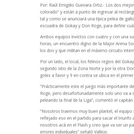
Por: Raúl Emigdio Guevara Ortiz.- Los dos mejor
colorado” y están a punto de ingresar al rectángu
tal y como se anunciará una típica pelea de gal
escuadra de Gokay y Don Roge, para definir cuál
Ambos equipos invictos con cuatro y con una su
horas, un encuentro digno de la Major Arena Soc
los dos y que militan en el máximo circuito inter
Por un lado, el local, los felinos regios del Gok
segundo sitio de la Zona Norte y por la otra D
goles a favor y 9 en contra se ubica en el primer
“Prácticamente este el juego más importante de
Roge, pero desafortunadamente solo uno va a qu
peleando la final de la Liga”, comentó el capitán 
“Nosotros traemos muy buen plantel, el equipo 
reflejado eso en el partido para sacar el triunf
nosotros acá en el Flash y creo que va ser un p
errores individuales” señaló Vallejo.