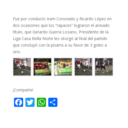
Fue por conducto Iram Coronado y Ricardo López en
dos ocasiones que los “rapaces” lograron el ansiado
título, que Gerardo Guerra Lozano, Presidente de la
Liga Casa Bella Norte les otorgó al final del partido
que concluyó con la pizarra a su favor de 3 goles a
uno.
¡Comparte!
F
T
W
C
ac
w
h
o
e
itt
at
m