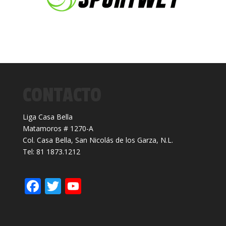
CONTACTO
Liga Casa Bella
Matamoros # 1270-A
Col. Casa Bella, San Nicolás de los Garza, N.L.
Tel: 81 1873.1212
F
T
Y
ac
w
o
e
itt
u