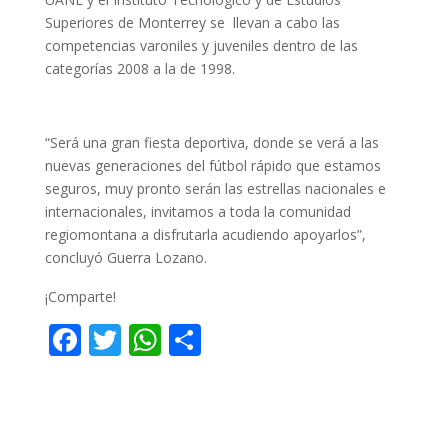
Superiores de Monterrey se llevan a cabo las
competencias varoniles y juveniles dentro de las
categorías 2008 a la de 1998.
“Será una gran fiesta deportiva, donde se verá a las
nuevas generaciones del fútbol rápido que estamos
seguros, muy pronto serán las estrellas nacionales e
internacionales, invitamos a toda la comunidad
regiomontana a disfrutarla acudiendo apoyarlos”,
concluyó Guerra Lozano.
¡Comparte!
F
T
W
C
ac
w
h
o
e
itt
at
m
b
er
s
p