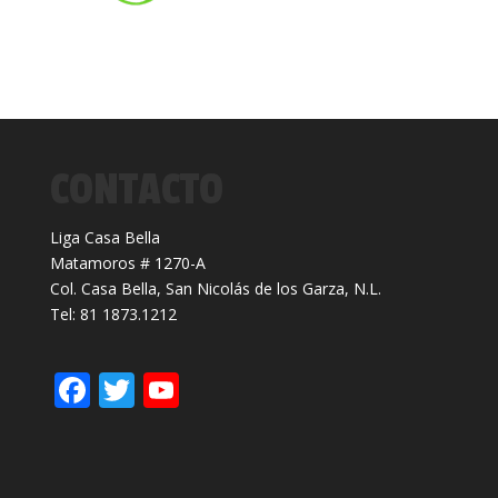
CONTACTO
Liga Casa Bella
Matamoros # 1270-A
Col. Casa Bella, San Nicolás de los Garza, N.L.
Tel: 81 1873.1212
F
T
Y
ac
w
o
e
itt
u
b
er
T