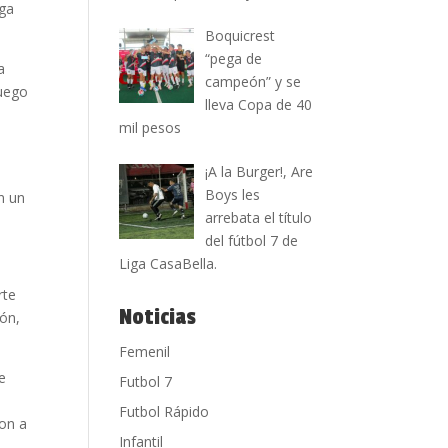
iga
Boquicrest
“pega de
a
campeón” y se
juego
lleva Copa de 40
mil pesos
¡A la Burger!, Are
Boys les
n un
arrebata el título
del fútbol 7 de
Liga CasaBella.
rte
Noticias
ión,
Femenil
e
Futbol 7
Futbol Rápido
ron a
Infantil