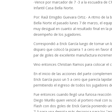
-Vence por marcador de 7 -3 a la escuadra de CF
Infantil Casa Bella Norte.
Por: Raúl Emigdio Guevara Ortiz.- A ritmo de la b
Bella Norte el pasado lunes 7 de marzo, el equ
muy desigual en cuanto al resultado final en la 
desempeño de los jugadores.
Correspondió a Erick García luego de tomar un 
disparo que colocó la pizarra 1 a cero en favor
par de goles de excelente manufactura increment
Vino entonces Christian Ramos para colocar el c
En el inicio de las acciones del parte complemen
Erick García puso un 5 a cero que parecía lapida
permitiendo el ingreso de todos los jugadores de 
Fue entonces cuando llegó una furiosa reacción
Diego Murillo quien venció al portero rival con
Flash con dos goles de Erick García poniendo un 
7-3 para una derrota más decorosa para los “arg