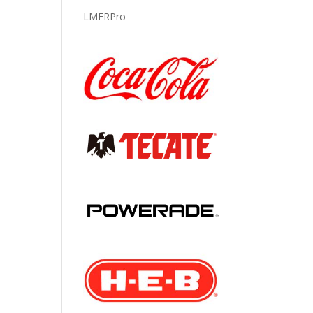
LMFRPro