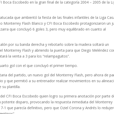
I Boca Escobedo en la gran final de la categoría 2004 – 2005 de la L
atucada que ambientó la fiesta de las finales infantiles de la Liga Cas
ipo Monterrey Flash Blanco y CFI Boca Escobedo protagonizaron un 
pizarra que concluyó 6 goles 3, pero muy equilibrado en cuanto al
balón por su banda derecha y rebotarlo sobre la madera soltará un
 del Monterrey Flash y abriendo la puerta para que Diego Meléndez co
ará la venta a 3 para los “relampaguitos”.
uarto gol con el que concluyó el primer tiempo.
taria del partido, un nuevo gol del Monterrey Flash, pero ahora de pa
rio y que permitió a su entrenador realizar movimientos en su alineac
su plantilla.
 del CFI Boca Escobedo quien logro su primera anotación por parte d
 su potente disparo, provocando la respuesta inmediata del Monterrey
7-1 que parecía definitivo, pero que Oziel Corona y Andrés lo reduje
entinos”.