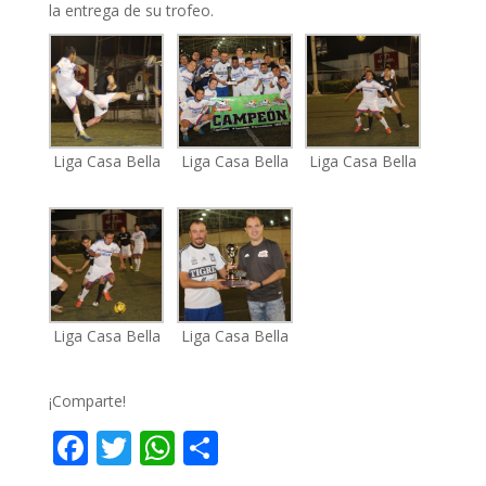
la entrega de su trofeo.
Liga Casa Bella
Liga Casa Bella
Liga Casa Bella
Liga Casa Bella
Liga Casa Bella
¡Comparte!
F
T
W
C
ac
w
h
o