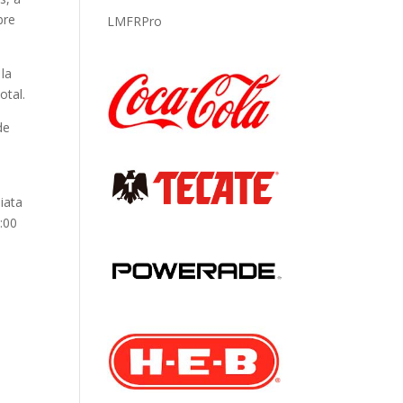
bre
LMFRPro
 la
otal.
de
e
iata
:00