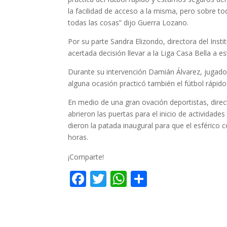
la facilidad de acceso a la misma, pero sobre t
todas las cosas” dijo Guerra Lozano.
Por su parte Sandra Elizondo, directora del Insti
acertada decisión llevar a la Liga Casa Bella a e
Durante su intervención Damián Álvarez, jugador
alguna ocasión practicó también el fútbol rápid
En medio de una gran ovación deportistas, directi
abrieron las puertas para el inicio de activida
dieron la patada inaugural para que el esférico 
horas.
¡Comparte!
F
T
W
C
ac
w
h
o
e
itt
at
m