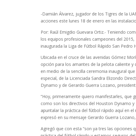
-Damián Álvarez, jugador de los Tigres de la UAN
acciones este lunes 18 de enero en las instalacio
Por: Raúl Emigdio Guevara Ortiz.- Teniendo com
los equipos profesionales campeones del 2015, 
inaugurada la Liga de Fútbol Rápido San Pedro
Ubicada en el cruce de las avenidas Gómez Morín
opción para los amantes de la pelota caliente y d
en medio de la sencilla ceremonia inaugural que
especial, de la Licenciada Sandra Elizondo Dire
Dynamo y de Gerardo Guerra Lozano, presidente 
“Hoy, primeramente quiero manifestarles, que g
como son los directivos del Houston Dynamo y e
apuntalar la práctica del fútbol rápido aquí en 
expresó en su mensaje Gerardo Guerra Lozano, p
Agregó que con esta “son ya tres las opciones q
práctica del fútbol rápido y estamos seguros del 