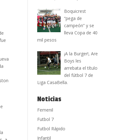
Boquicrest
“pega de
campeón” y se
lleva Copa de 40
de
mil pesos
fue
¡A la Burger!, Are
nueva
Boys les
da
arrebata el título
del fútbol 7 de
uston
Liga CasaBella.
Noticias
de
Femenil
Futbol 7
Futbol Rápido
la
Infantil
s, a