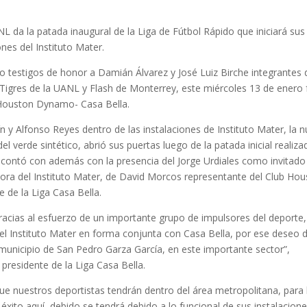
L da la patada inaugural de la Liga de Fútbol Rápido que iniciará sus
nes del Instituto Mater.
o testigos de honor a Damián Álvarez y José Luiz Birche integrantes 
Tigres de la UANL y Flash de Monterrey, este miércoles 13 de enero 
 Houston Dynamo- Casa Bella.
 y Alfonso Reyes dentro de las instalaciones de Instituto Mater, la 
el verde sintético, abrió sus puertas luego de la patada inicial realiza
 contó con además con la presencia del Jorge Urdiales como invitado
ctora del Instituto Mater, de David Morcos representante del Club Ho
de la Liga Casa Bella.
racias al esfuerzo de un importante grupo de impulsores del deporte,
l Instituto Mater en forma conjunta con Casa Bella, por ese deseo 
el municipio de San Pedro Garza García, en este importante sector”,
residente de la Liga Casa Bella.
ue nuestros deportistas tendrán dentro del área metropolitana, para 
éxito aquí, debido se tendrá debido a lo funcional de sus instalacione