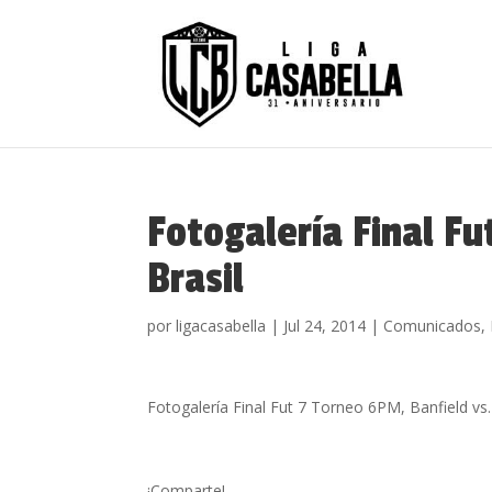
Fotogalería Final Fu
Brasil
por
ligacasabella
|
Jul 24, 2014
|
Comunicados
,
Fotogalería Final Fut 7 Torneo 6PM, Banfield vs.
¡Comparte!