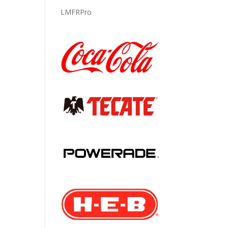
LMFRPro