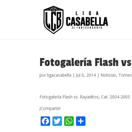
Fotogalería Flash v
por
ligacasabella
|
Jul 6, 2014
|
Noticias
,
Torne
Fotogalería Flash vs. Rayaditos, Cat. 2004-2005
¡Comparte!
F
T
W
C
ac
w
h
o