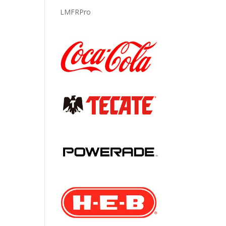
LMFRPro