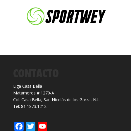
CONTACTO
Liga Casa Bella
Matamoros # 1270-A
Col. Casa Bella, San Nicolás de los Garza, N.L.
Tel: 81 1873.1212
F
T
Y