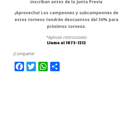
inscriban antes de la Junta Previa
¡Aprovecha! Los campeones y subcampeones de
estos torneos tendrán descuentos del 50% para
próximos torneos.
*Aplican restricciones
Llama al 1873-1212
¡Comparte!
F
T
W
C
ac
w
h
o
e
itt
at
m
b
er
s
p
o
A
ar
o
p
ti
k
p
r