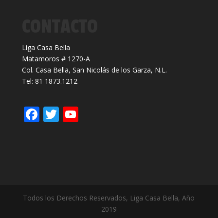
CONTACTO
Liga Casa Bella
Matamoros # 1270-A
Col. Casa Bella, San Nicolás de los Garza, N.L.
Tel: 81 1873.1212
F
T
Y
ac
w
o
e
itt
u
b
er
T
o
u
o
b
Todos los Derechos Reservados, Liga Casa Bella, Año
k
e
2019