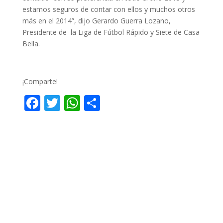
estamos seguros de contar con ellos y muchos otros
más en el 2014”, dijo Gerardo Guerra Lozano,
Presidente de la Liga de Fútbol Rápido y Siete de Casa
Bella.
¡Comparte!
F
T
W
C
ac
w
h
o
e
itt
at
m
b
er
s
p
o
A
ar
o
p
ti
k
p
r