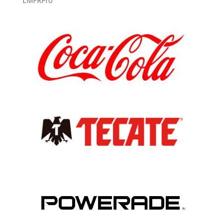
LMFRPro