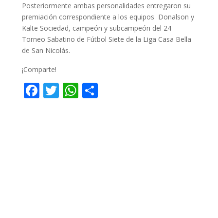
Posteriormente ambas personalidades entregaron su
premiación correspondiente a los equipos Donalson y
Kalte Sociedad, campeón y subcampeón del 24
Torneo Sabatino de Fútbol Siete de la Liga Casa Bella
de San Nicolás.
¡Comparte!
F
T
W
C
ac
w
h
o
e
itt
at
m
b
er
s
p
o
A
ar
o
p
ti
k
p
r