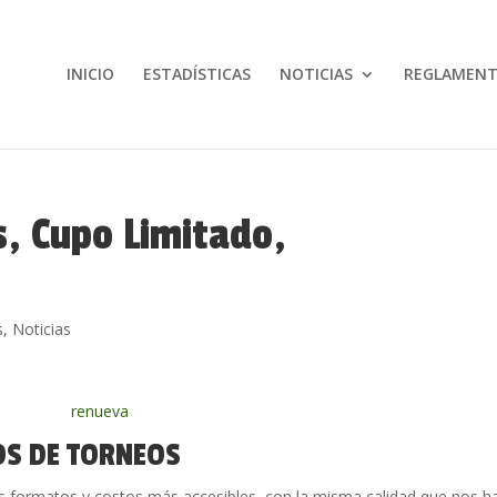
INICIO
ESTADÍSTICAS
NOTICIAS
REGLAMEN
, Cupo Limitado,
s
,
Noticias
OS DE TORNEOS
s formatos y costos más accesibles, con la misma calidad que nos h