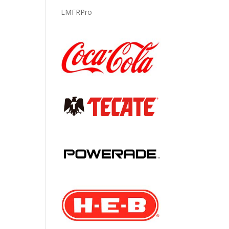
LMFRPro