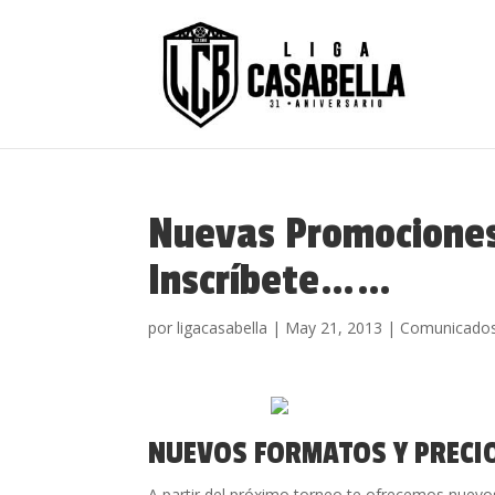
Nuevas Promociones
Inscríbete……
por
ligacasabella
|
May 21, 2013
|
Comunicado
NUEVOS FORMATOS Y PRECI
A partir del próximo torneo te ofrecemos nuevo