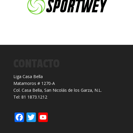
CONTACTO
Liga Casa Bella
Matamoros # 1270-A
Col. Casa Bella, San Nicolás de los Garza, N.L.
Tel: 81 1873.1212
F
T
Y
ac
w
o