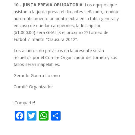
10.- JUNTA PREVIA OBLIGATORIA
: Los equipos que
asistan a la junta previa el dia antes señalado, tendrán
automáticamente un punto extra en la tabla general y
en caso de quedar campeones, la Inscripción
($1,000.00) será GRATIS el próximo 2º torneo de
Fútbol 7 infantil “Clausura 2012”.
Los asuntos no previstos en la presente serán
resueltos por el Comité Organizador del torneo y sus
fallos serán inapelables.
Gerardo Guerra Lozano
Comité Organizador
¡Comparte!
F
T
W
C
ac
w
h
o
e
itt
at
m