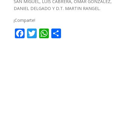
SAN MIGUEL, LUIS CABRERA, OMAR GONZALEZ,
DANIEL DELGADO Y D.T. MARTIN RANGEL.
¡Comparte!
F
T
W
C
ac
w
h
o
e
itt
at
m
b
er
s
p
o
A
ar
o
p
ti
k
p
r