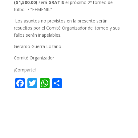
($1,500.00)
será
GRATIS
el próximo 2º torneo de
fútbol 7 “FEMENIL”
Los asuntos no previstos en la presente serán
resueltos por el Comité Organizador del torneo y sus
fallos serán inapelables.
Gerardo Guerra Lozano
Comité Organizador
¡Comparte!
F
T
W
C
ac
w
h
o
e
itt
at
m
b
er
s
p
o
A
ar
o
p
ti