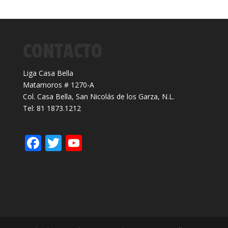
CONTACTO
Liga Casa Bella
Matamoros # 1270-A
Col. Casa Bella, San Nicolás de los Garza, N.L.
Tel: 81 1873.1212
F
T
Y
ac
w
o
e
itt
u
b
er
T
o
u
o
b