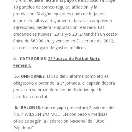
I.V.A. si requiere factura. El pago de inscripción incluye
10 partidos de torneo regular, afiliación, y la
premiación. Si algún equipo es dado de baja por
incurrir en faltas al reglamento, batallas campales o
agresiones, perderá la aportación realizada. Las
credenciales nuevas “2011 y/o 2012” tendrán un costo
único de $60.00 c/u. y vencen en Diciembre del 2012,
esto es sin seguro de gastos médicos.
4.- CATEGORIAS
:
2ª Fuerza de Futbol Siete
Femenil.
5.- UNIFORMES
: El uso del uniforme completo es
obligatorio a partir de la 3ª jornada, el capitán deberá
portar en su brazo derecho un distintivo que lo
acredite como tal.
6.- BALONES
: Cada equipo presentará 2 balones del
No. 4 WILSON Y/O MOLTEN con peso y medidas
oficiales según la Federación Nacional de Fútbol
Rápido A.C.