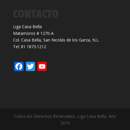
CONTACTO
Liga Casa Bella
Matamoros # 1270-A
Col. Casa Bella, San Nicolás de los Garza, N.L.
Tel: 81 1873.1212
F
T
Y
ac
w
o
e
itt
u
b
er
T
o
u
o
b
Todos los Derechos Reservados, Liga Casa Bella, Año
k
e
2019