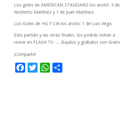
Los goles de AMERICAN STANDARD los anotó: 3 de
Norberto Martínez y 1 de Juan Martínez.
Los Goles de HG Y CIA los anoto: 1 de Luis Vega.
Este partido y las otras finales los podrás volver a
revivir en FLASH TV…… Bajalos y grábalos son Gratis.
¡Comparte!
F
T
W
C
ac
w
h
o
e
itt
at
m
b
er
s
p
o
A
ar
o
p
ti
k
p
r