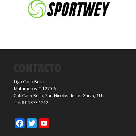
CONTACTO
Liga Casa Bella
Matamoros # 1270-A
Col. Casa Bella, San Nicolás de los Garza, N.L.
Tel: 81 1873.1212
F
T
Y
ac
w
o