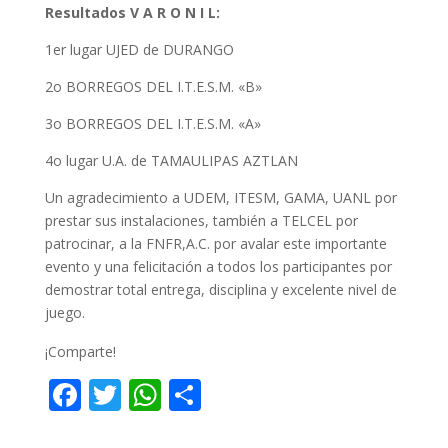
Resultados V A R O N I L:
1er lugar UJED de DURANGO
2o BORREGOS DEL I.T.E.S.M. «B»
3o BORREGOS DEL I.T.E.S.M. «A»
4o lugar U.A. de TAMAULIPAS AZTLAN
Un agradecimiento a UDEM, ITESM, GAMA, UANL por
prestar sus instalaciones, también a TELCEL por
patrocinar, a la FNFR,A.C. por avalar este importante
evento y una felicitación a todos los participantes por
demostrar total entrega, disciplina y excelente nivel de
juego.
¡Comparte!
F
T
W
C
ac
w
h
o