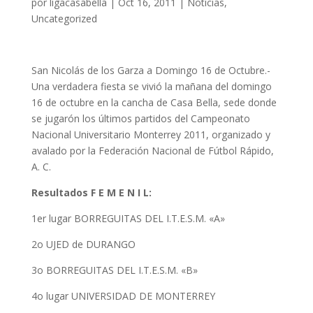
por
ligacasabella
|
Oct 16, 2011
|
Noticias
,
Uncategorized
San Nicolás de los Garza a Domingo 16 de Octubre.-
Una verdadera fiesta se vivió la mañana del domingo
16 de octubre en la cancha de Casa Bella, sede donde
se jugarón los últimos partidos del Campeonato
Nacional Universitario Monterrey 2011, organizado y
avalado por la Federación Nacional de Fútbol Rápido,
A. C.
Resultados F E M E N I L:
1er lugar BORREGUITAS DEL I.T.E.S.M. «A»
2o UJED de DURANGO
3o BORREGUITAS DEL I.T.E.S.M. «B»
4o lugar UNIVERSIDAD DE MONTERREY