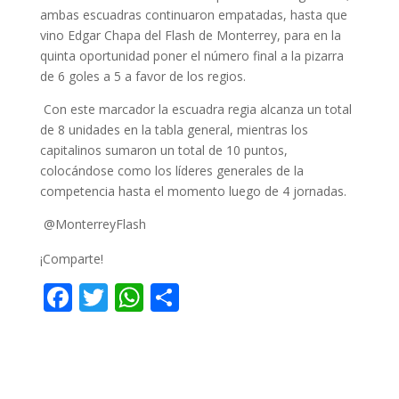
ambas escuadras continuaron empatadas, hasta que
vino Edgar Chapa del Flash de Monterrey, para en la
quinta oportunidad poner el número final a la pizarra
de 6 goles a 5 a favor de los regios.
Con este marcador la escuadra regia alcanza un total
de 8 unidades en la tabla general, mientras los
capitalinos sumaron un total de 10 puntos,
colocándose como los líderes generales de la
competencia hasta el momento luego de 4 jornadas.
@MonterreyFlash
¡Comparte!
F
T
W
C
ac
w
h
o
e
itt
at
m
b
er
s
p