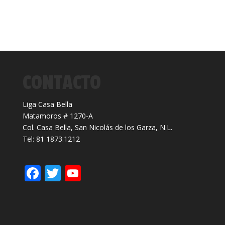
CONTACTO
Liga Casa Bella
Matamoros # 1270-A
Col. Casa Bella, San Nicolás de los Garza, N.L.
Tel: 81 1873.1212
F
T
Y
ac
w
o
e
itt
u
b
er
T