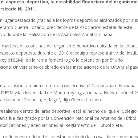
 el aspecto deportivo, la estabilidad financiera del organismo
sitario NL 2011.
n lugar destacado gracias a los logros deportivos alcanzados por su
erardo Guerra Lozano, presidente de la Asociación estatal de este
vo durante la realización de la Asamblea Anual Ordinaria.
 martes en las oficinas del organismo deportivo ubicada en la coloni
specto deportivo, durante el 2010 el equipo representativo del Instit
ey (ITESM), en la rama femenil logró la obtención por 5º año
ional Universitario celebrado en las instalaciones de la UNAM el pa
era ocasión también en forma consecutiva el Campeonato Nacional
el ITESM y la Universidad de Monterrey lograron para Nuevo León el 2º
a ciudad de Pachuca, Hidalgo”, dijo Guerra Lozano.
aliente dentro del área deportiva, está el hecho de que el Colegio
nís fue designado por la Convención Nacional de Árbitros de Fútbol
modificaciones y adecuaciones al Reglamento de Fútbol Siete.
tro de nuestro deporte, se están haciendo las cosas bien y que nues