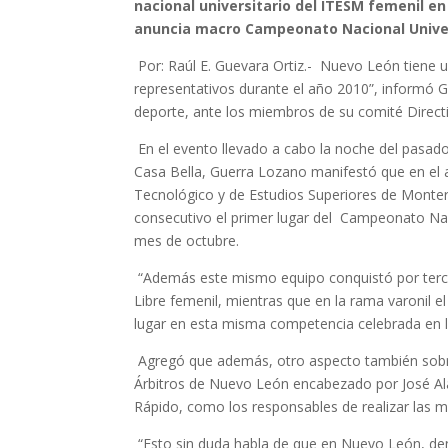
nacional universitario del ITESM femenil en
anuncia macro Campeonato Nacional Univer
Por: Raúl E. Guevara Ortiz.- Nuevo León tiene u
representativos durante el año 2010”, informó G
deporte, ante los miembros de su comité Directi
En el evento llevado a cabo la noche del pasado
Casa Bella, Guerra Lozano manifestó que en el a
Tecnológico y de Estudios Superiores de Monterr
consecutivo el primer lugar del Campeonato Nac
mes de octubre.
“Además este mismo equipo conquistó por terc
Libre femenil, mientras que en la rama varonil 
lugar en esta misma competencia celebrada en l
Agregó que además, otro aspecto también sobres
Árbitros de Nuevo León encabezado por José Ala
Rápido, como los responsables de realizar las 
“Esto sin duda habla de que en Nuevo León, den