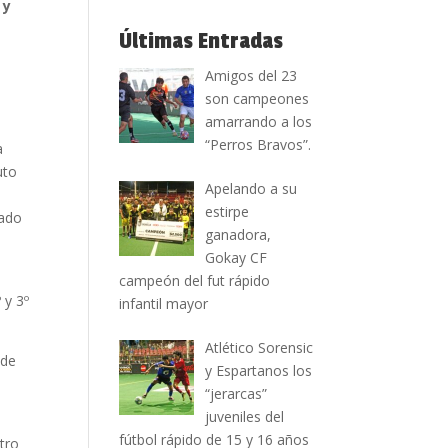
 y
Últimas Entradas
s
Amigos del 23
son campeones
amarrando a los
“Perros Bravos”.
a
uto
Apelando a su
estirpe
sado
ganadora,
Gokay CF
campeón del fut rápido
 y 3º
infantil mayor
Atlético Sorensic
 de
y Espartanos los
“jerarcas”
juveniles del
fútbol rápido de 15 y 16 años
tro