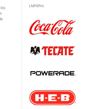
LMFRPro
 los
an
de