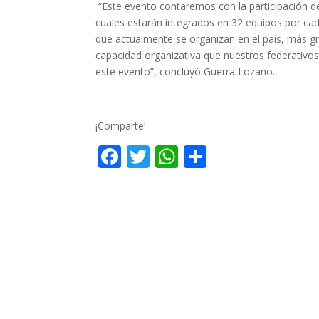
“Este evento contaremos con la participación de 
cuales estarán integrados en 32 equipos por c
que actualmente se organizan en el país, más gra
capacidad organizativa que nuestros federativos
este evento”, concluyó Guerra Lozano.
¡Comparte!
F
T
W
C
ac
w
h
o
e
itt
at
m
b
er
s
p
o
A
ar
o
p
ti
k
p
r