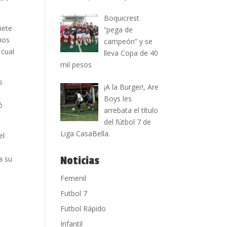
Boquicrest
iete
“pega de
mos
campeón” y se
 cual
lleva Copa de 40
mil pesos
s
¡A la Burger!, Are
Boys les
ó
arrebata el título
del fútbol 7 de
Liga CasaBella.
el
Noticias
a su
Femenil
Futbol 7
l
Futbol Rápido
Infantil